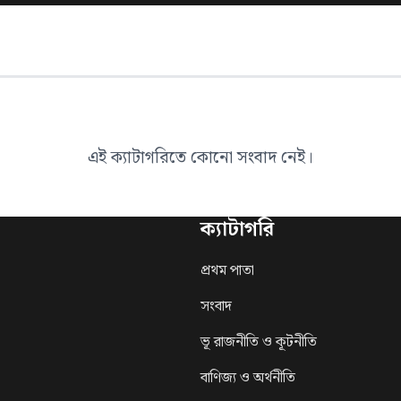
ই ক্যাটাগরিতে কোনো সংবাদ নেই।
ক্যাটাগরি
পৃষ্ঠা
প্রথম পাতা
আমাদের সম্পর্
সংবাদ
যোগাযোগ
ভূ রাজনীতি ও কূটনীতি
গোপনীয়তা নীত
বাণিজ্য ও অর্থনীতি
শর্তাবলী
খেলা ও বিনেদন
নীতিমালা
পরিবেশ ও জলবায়ু
বিজ্ঞান ও প্রযুক্তি
স্বাস্থ্য ও চিকিৎসা
মতামত
 2026 আল মুস্তাকিম, সর্বস্বত্ব সংরক্ষিত।